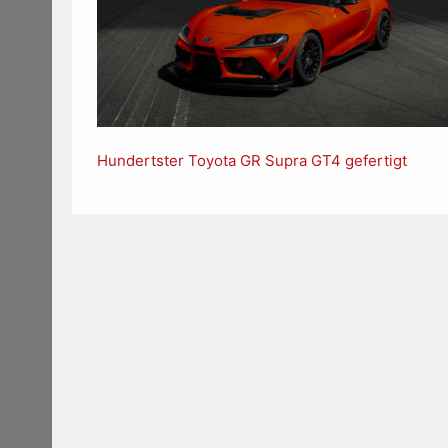
Hundertster Toyota GR Supra GT4 gefertigt