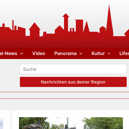
al-News
Video
Panorama
Kultur
Life
Nachrichten aus deiner Region