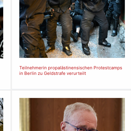
Teilnehmerin propalästinensischen Protestcamps
in Berlin zu Geldstrafe verurteilt