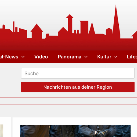
al-News
Video
Panorama
Kultur
Life
Nachrichten aus deiner Region