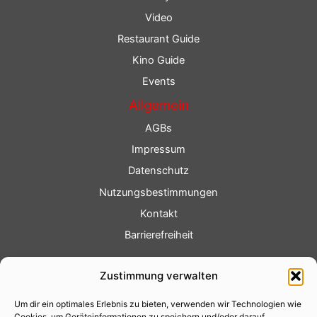
Video
Restaurant Guide
Kino Guide
Events
Allgemein
AGBs
Impressum
Datenschutz
Nutzungsbestimmungen
Kontakt
Barrierefreiheit
Service
Zustimmung verwalten
Fotoservice
Um dir ein optimales Erlebnis zu bieten, verwenden wir Technologien wie
Videoservice
Cookies, um Geräteinformationen zu speichern und/oder darauf