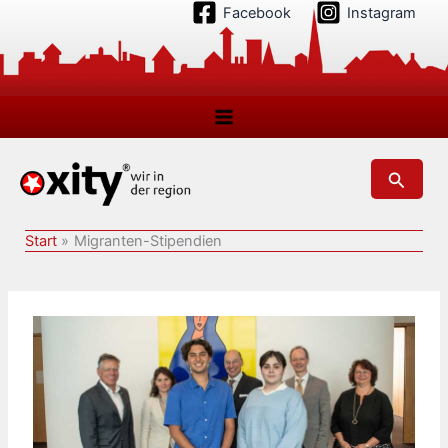
Zum
Facebook
Instagram
Inhalt
springen
Suchen
Start
Migranten-Stipendien