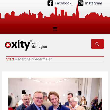
Zum
Facebook
Instagram
Inhalt
springen
Suchen
Start
Martins Niedermaier