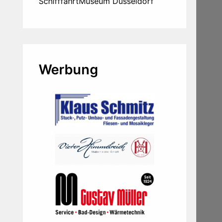
SchifffahrtMuseum Düsseldorf
Werbung