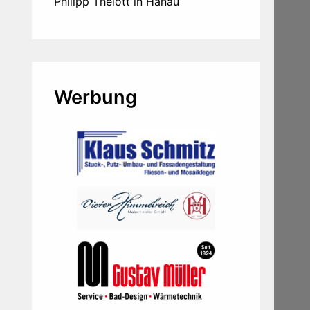
Philipp Thelott in Hanau
Werbung