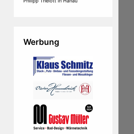
Philipp Thelott in Hanau
Werbung