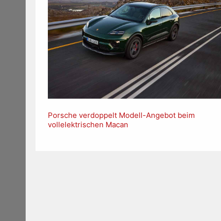
Porsche verdoppelt Modell-Angebot beim
vollelektrischen Macan