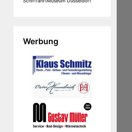
SchifffahrtMuseum Düsseldorf
Werbung