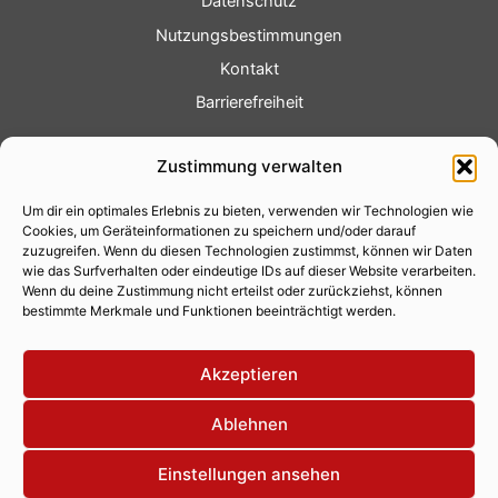
Datenschutz
Nutzungsbestimmungen
Kontakt
Barrierefreiheit
Service
Zustimmung verwalten
Fotoservice
Um dir ein optimales Erlebnis zu bieten, verwenden wir Technologien wie
Videoservice
Cookies, um Geräteinformationen zu speichern und/oder darauf
Werbung
zuzugreifen. Wenn du diesen Technologien zustimmst, können wir Daten
wie das Surfverhalten oder eindeutige IDs auf dieser Website verarbeiten.
Contenterstellung
Wenn du deine Zustimmung nicht erteilst oder zurückziehst, können
bestimmte Merkmale und Funktionen beeinträchtigt werden.
Lokalnachrichten
Lokalfernsehen
Akzeptieren
Eventkalender
Ablehnen
Einstellungen ansehen