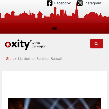
Zum
Facebook
Instagram
Inhalt
springen
Suchen
Start
Lichterfest Schloss Benrath