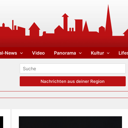
al-News
Video
Panorama
Kultur
Life
Nachrichten aus deiner Region