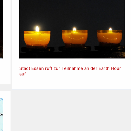
Stadt Essen ruft zur Teilnahme an der Earth Hour
auf