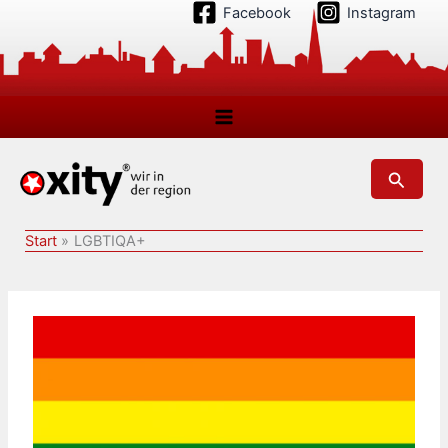
Zum
Facebook
Instagram
Inhalt
springen
Suchen
Start
LGBTIQA+