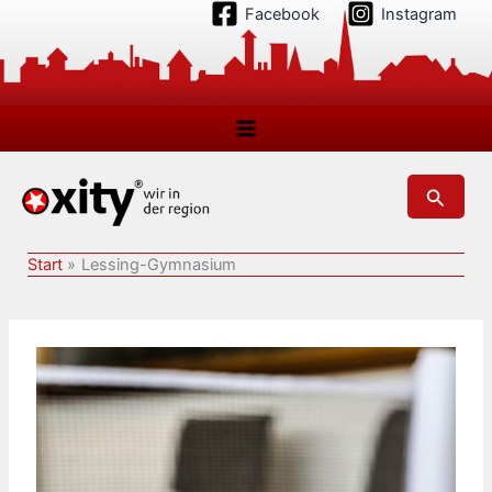
Zum
Facebook
Instagram
Inhalt
springen
Suchen
Start
Lessing-Gymnasium