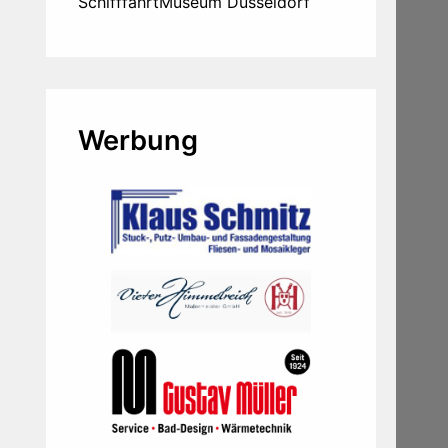
SchifffahrtMuseum Düsseldorf
Werbung