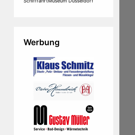
SchifffahrtMuseum Düsseldorf
Werbung