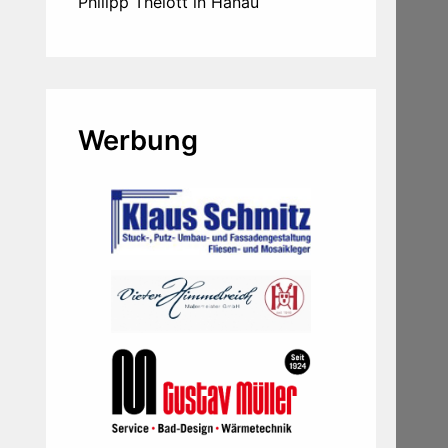
Philipp Thelott in Hanau
Werbung