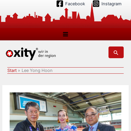
Zum
Facebook
Instagram
Inhalt
springen
Suchen
Start
Lee Yong Hoon