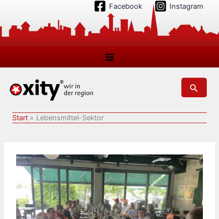
Zum
Facebook
Instagram
Inhalt
springen
Suchen
Start
Lebensmittel-Sektor