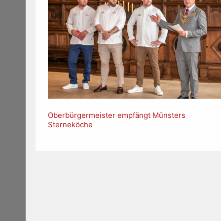
Oberbürgermeister empfängt Münsters
Sterneköche