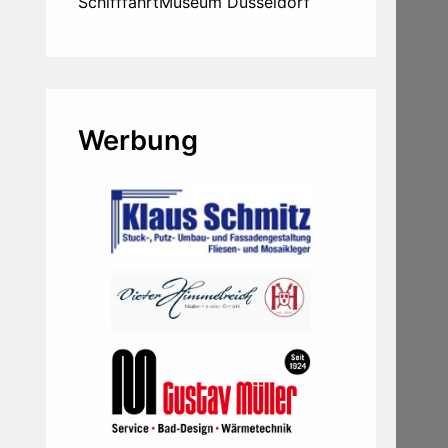
SchifffahrtMuseum Düsseldorf
Werbung