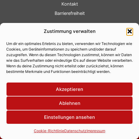
Kontakt
Barrierefreiheit
Service
Zustimmung verwalten
Fotoservice
Um dir ein optimales Erlebnis zu bieten, verwenden wir Technologien wie
Videoservice
Cookies, um Geräteinformationen zu speichern und/oder darauf
Werbung
zuzugreifen. Wenn du diesen Technologien zustimmst, können wir Daten
wie das Surfverhalten oder eindeutige IDs auf dieser Website verarbeiten.
Contenterstellung
Wenn du deine Zustimmung nicht erteilst oder zurückziehst, können
bestimmte Merkmale und Funktionen beeinträchtigt werden.
Lokalnachrichten
Lokalfernsehen
Akzeptieren
Eventkalender
Ablehnen
Einstellungen ansehen
Copyright 2026 © Xity Online GmbH
Cookie-Richtlinie
Datenschutz
Impressum