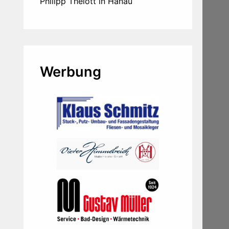
Philipp Thelott in Hanau
Werbung