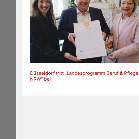
Düsseldorf tritt „Landesprogramm Beruf & Pflege
NRW“ bei