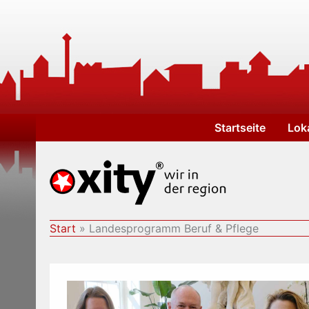
Zum
Inhalt
springen
Startseite
Lok
Start
Landesprogramm Beruf & Pflege