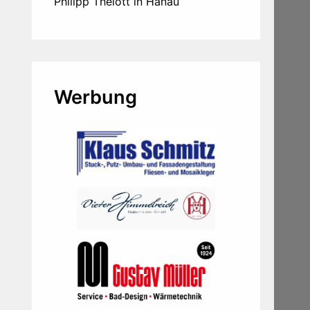
Philipp Thelott in Hanau
Werbung