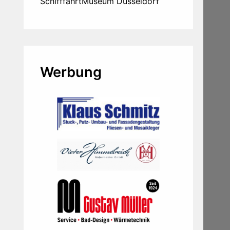
SchifffahrtMuseum Düsseldorf
Werbung