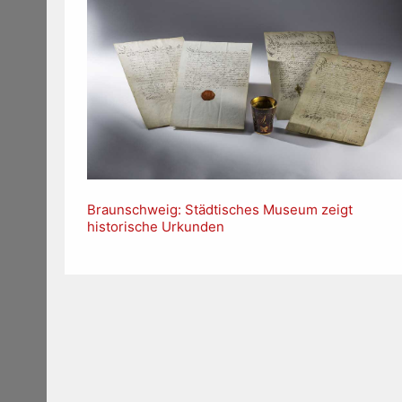
Braunschweig: Städtisches Museum zeigt
historische Urkunden