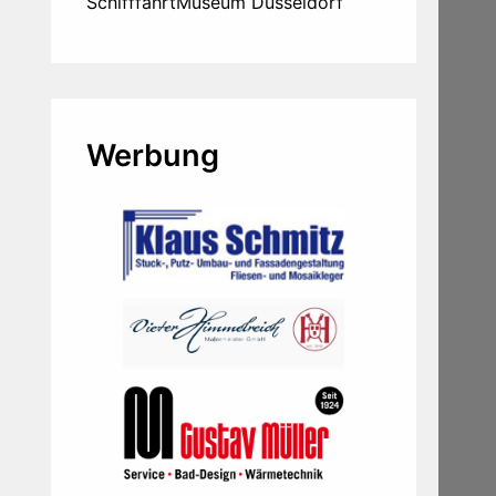
SchifffahrtMuseum Düsseldorf
Werbung