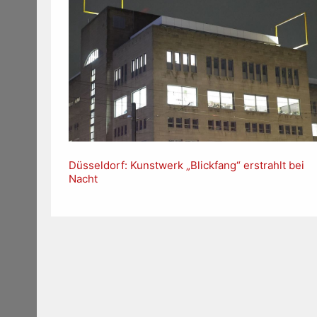
Düsseldorf: Kunstwerk „Blickfang“ erstrahlt bei
Nacht