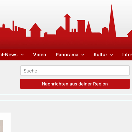
al-News
Video
Panorama
Kultur
Life
Nachrichten aus deiner Region