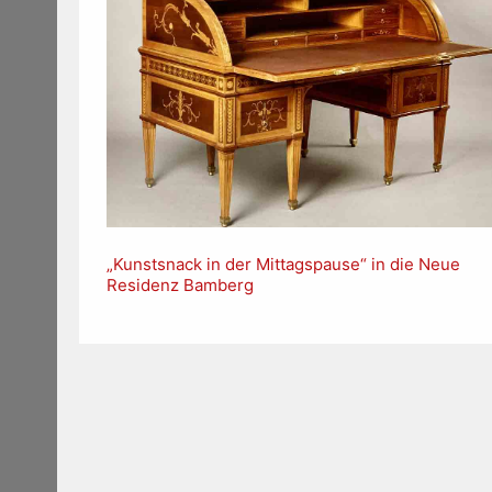
„Kunstsnack in der Mittagspause“ in die Neue
Residenz Bamberg