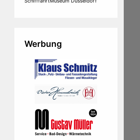
SchifffahrtMuseum Düsseldorf
Werbung