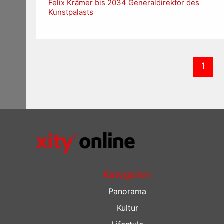
Felix Krämer bis 2034 Generaldirektor des
Kunstpalasts
1
Kategorien
Panorama
Kultur