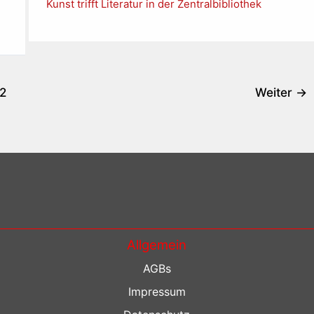
Kunst trifft Literatur in der Zentralbibliothek
2
Weiter
→
Allgemein
AGBs
Impressum