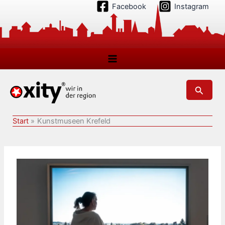
Zum
Facebook
Instagram
Inhalt
springen
Suchen
Start
Kunstmuseen Krefeld