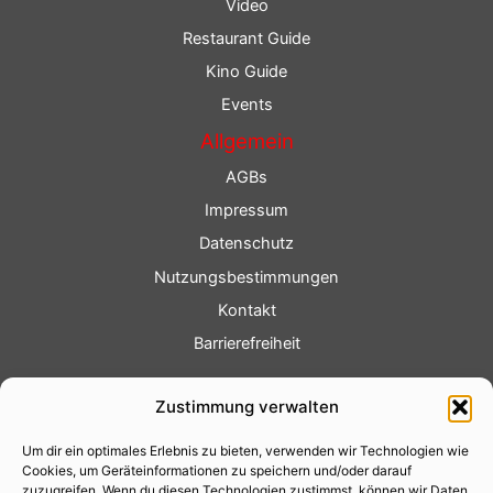
Video
Restaurant Guide
Kino Guide
Events
Allgemein
AGBs
Impressum
Datenschutz
Nutzungsbestimmungen
Kontakt
Barrierefreiheit
Service
Zustimmung verwalten
Fotoservice
Um dir ein optimales Erlebnis zu bieten, verwenden wir Technologien wie
Videoservice
Cookies, um Geräteinformationen zu speichern und/oder darauf
Werbung
zuzugreifen. Wenn du diesen Technologien zustimmst, können wir Daten