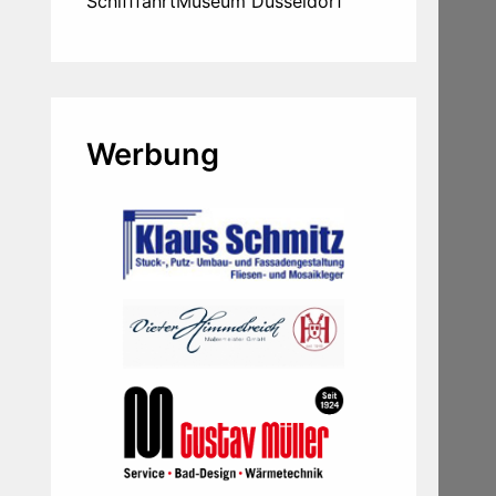
SchifffahrtMuseum Düsseldorf
Werbung