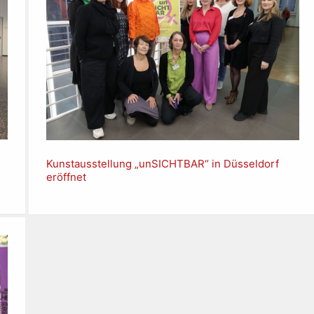
Kunstausstellung „unSICHTBAR“ in Düsseldorf
eröffnet