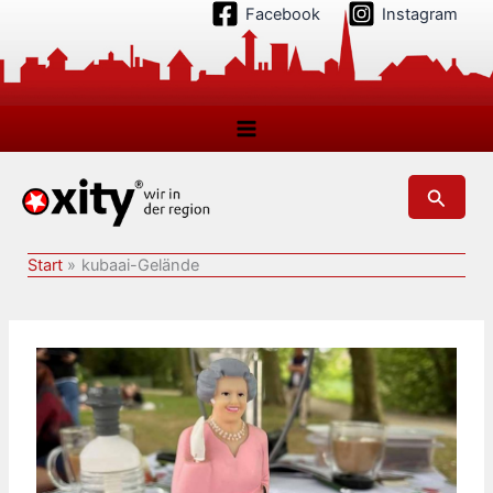
Zum
Facebook
Instagram
Inhalt
springen
Suchen
Start
kubaai-Gelände