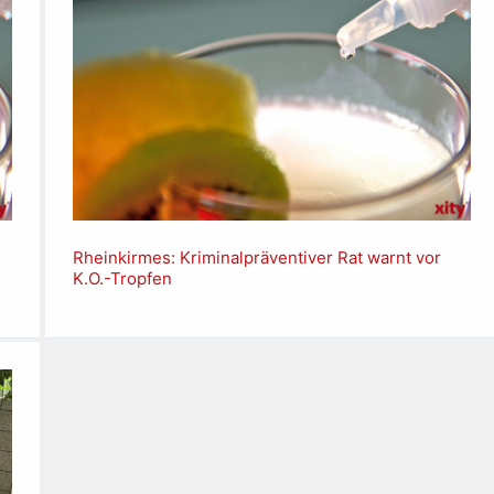
Rheinkirmes: Kriminalpräventiver Rat warnt vor
K.O.-Tropfen