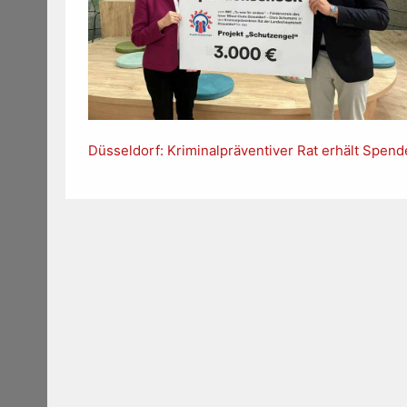
Düsseldorf: Kriminalpräventiver Rat erhält Spend