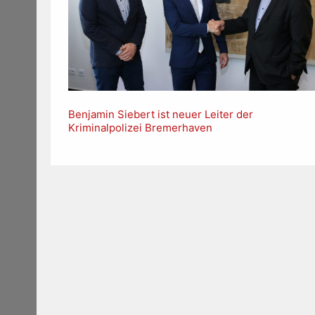
Benjamin Siebert ist neuer Leiter der
Kriminalpolizei Bremerhaven