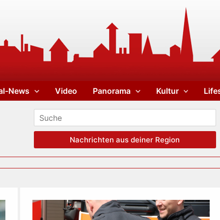
al-News
Video
Panorama
Kultur
Life
Nachrichten aus deiner Region