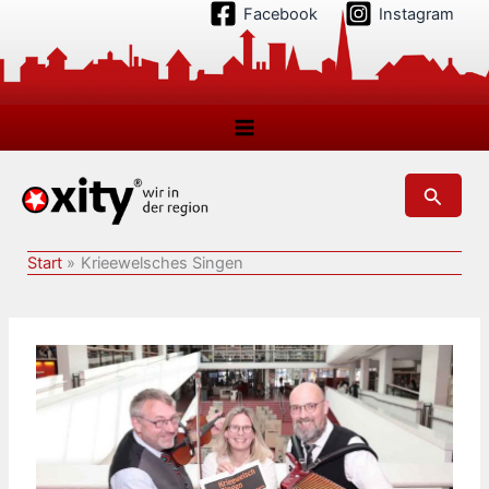
Zum
Facebook
Instagram
Inhalt
springen
Suchen
Start
Krieewelsches Singen