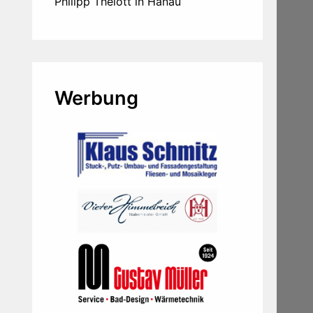
Philipp Thelott in Hanau
Werbung