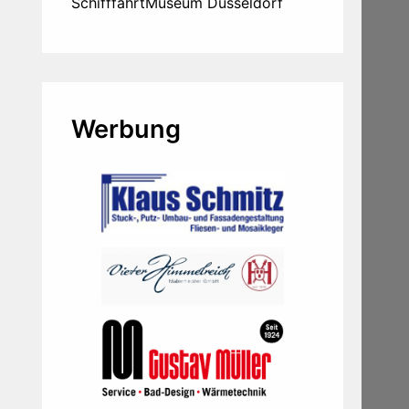
SchifffahrtMuseum Düsseldorf
Werbung