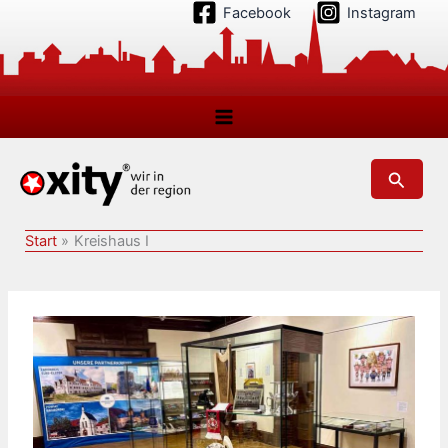
Zum
Facebook
Instagram
Inhalt
springen
Suchen
Start
Kreishaus I