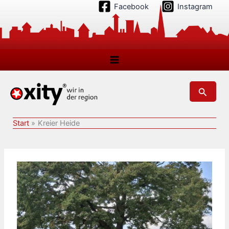
Zum
Facebook
Instagram
Inhalt
springen
Suchen
Start
Kreier Heide