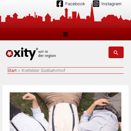
Zum
Facebook
Instagram
Inhalt
springen
Suchen
Start
Krefelder Südbahnhof