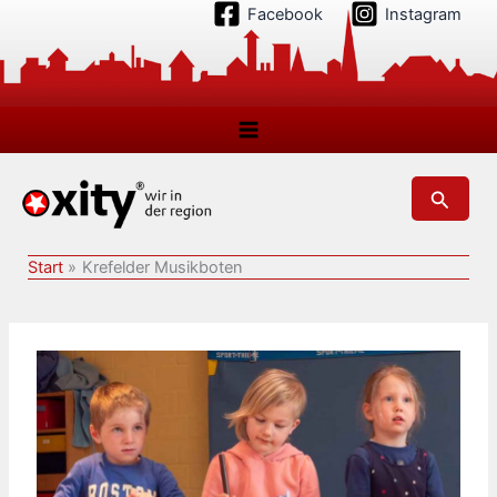
Zum
Facebook
Instagram
Inhalt
springen
Suchen
Start
Krefelder Musikboten