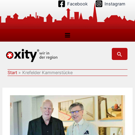
Zum
Facebook
Instagram
Inhalt
springen
Suchen
Start
Krefelder Kammerstücke