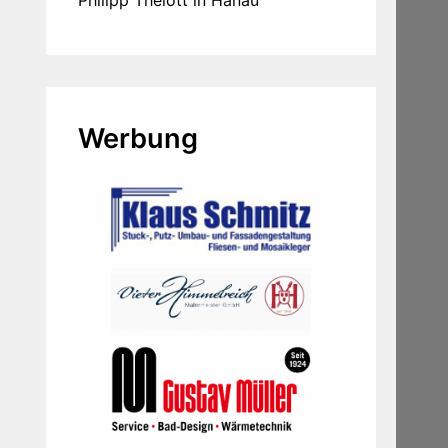
Philipp Thelott in Hanau
Werbung