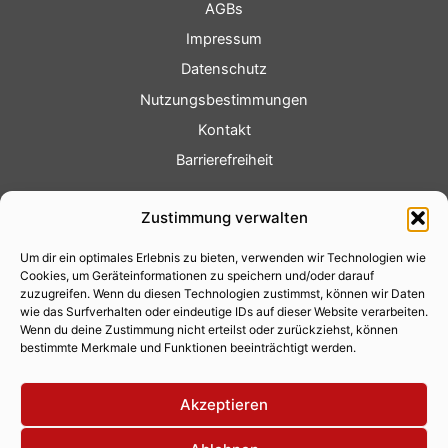
AGBs
Impressum
Datenschutz
Nutzungsbestimmungen
Kontakt
Barrierefreiheit
Service
Zustimmung verwalten
Fotoservice
Um dir ein optimales Erlebnis zu bieten, verwenden wir Technologien wie
Videoservice
Cookies, um Geräteinformationen zu speichern und/oder darauf
Werbung
zuzugreifen. Wenn du diesen Technologien zustimmst, können wir Daten
wie das Surfverhalten oder eindeutige IDs auf dieser Website verarbeiten.
Contenterstellung
Wenn du deine Zustimmung nicht erteilst oder zurückziehst, können
bestimmte Merkmale und Funktionen beeinträchtigt werden.
Lokalnachrichten
Lokalfernsehen
Akzeptieren
Eventkalender