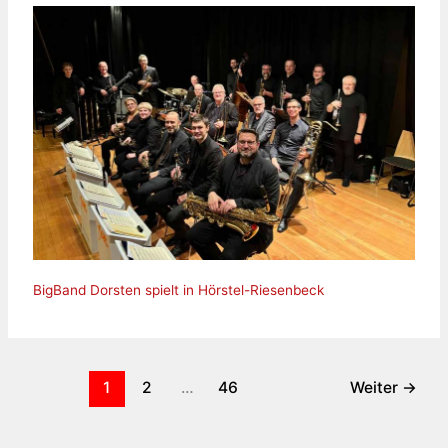
BigBand Dorsten spielt in Hörstel-Riesenbeck
1
2
…
46
Weiter
→