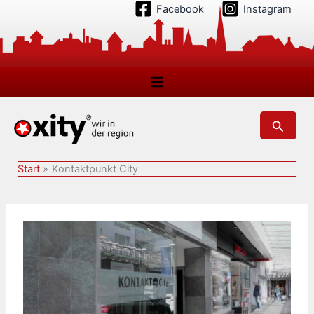
Zum
Facebook
Instagram
Inhalt
springen
Suchen
Start
Kontaktpunkt City