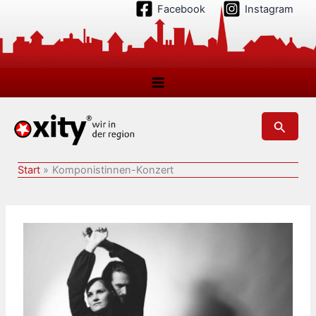
Zum
Facebook
Instagram
Inhalt
springen
Suchen
Start
Komponistinnen-Konzert