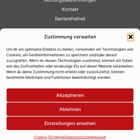
Kontakt
Barrierefreiheit
Service
Zustimmung verwalten
Fotoservice
Um dir ein optimales Erlebnis zu bieten, verwenden wir Technologien wie
Videoservice
Cookies, um Geräteinformationen zu speichern und/oder darauf
Werbung
zuzugreifen. Wenn du diesen Technologien zustimmst, können wir Daten
wie das Surfverhalten oder eindeutige IDs auf dieser Website verarbeiten.
Contenterstellung
Wenn du deine Zustimmung nicht erteilst oder zurückziehst, können
bestimmte Merkmale und Funktionen beeinträchtigt werden.
Lokalnachrichten
Lokalfernsehen
Akzeptieren
Eventkalender
Ablehnen
Einstellungen ansehen
Copyright 2026 © Xity Online GmbH
Cookie-Richtlinie
Datenschutz
Impressum