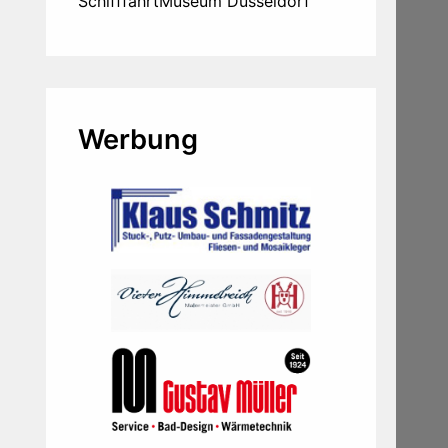
SchifffahrtMuseum Düsseldorf
Werbung