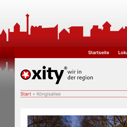
Zum
Inhalt
springen
Startseite
Lok
Start
Köngisallee