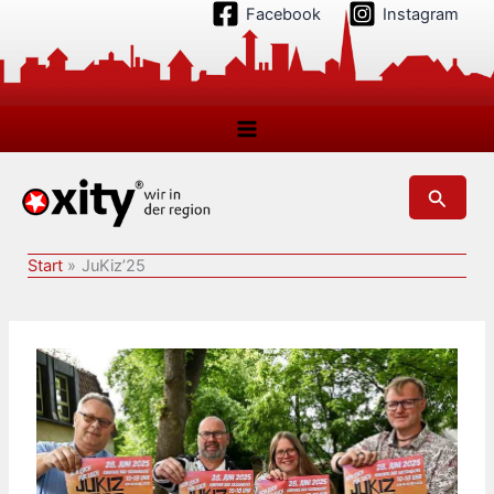
Zum
Facebook
Instagram
Inhalt
springen
Suchen
Start
JuKiz’25